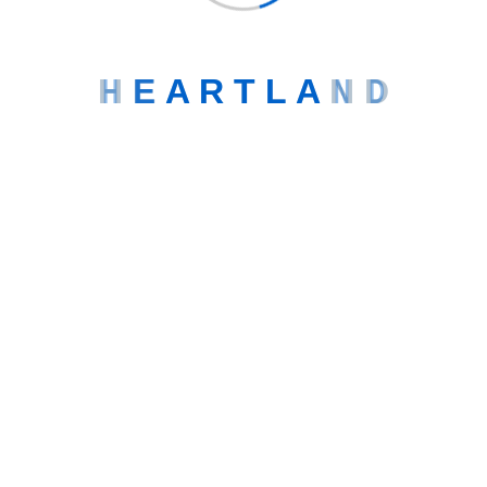
H
E
A
R
T
L
A
N
D